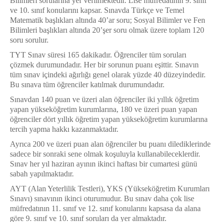
Bilimleri sorularına yer verilmektedir. Lise müfredatının 9. sınıf
ve 10. sınıf konularını kapsar. Sınavda Türkçe ve Temel
Matematik başlıkları altında 40’ar soru; Sosyal Bilimler ve Fen
Bilimleri başlıkları altında 20’şer soru olmak üzere toplam 120
soru sorulur.
TYT Sınav süresi 165 dakikadır. Öğrenciler tüm soruları
çözmek durumundadır. Her bir sorunun puanı eşittir. Sınavın
tüm sınav içindeki ağırlığı genel olarak yüzde 40 düzeyindedir.
Bu sınava tüm öğrenciler katılmak durumundadır.
Sınavdan 140 puan ve üzeri alan öğrenciler iki yıllık öğretim
yapan yükseköğretim kurumlarına, 180 ve üzeri puan yapan
öğrenciler dört yıllık öğretim yapan yükseköğretim kurumlarına
tercih yapma hakkı kazanmaktadır.
Ayrıca 200 ve üzeri puan alan öğrenciler bu puanı dilediklerinde
sadece bir sonraki sene olmak koşuluyla kullanabileceklerdir.
Sınav her yıl haziran ayının ikinci haftası bir cumartesi günü
sabah yapılmaktadır.
AYT (Alan Yeterlilik Testleri), YKS (Yükseköğretim Kurumları
Sınavı) sınavının ikinci oturumudur. Bu sınav daha çok lise
müfredatının 11. sınıf ve 12. sınıf konularını kapsasa da alana
göre 9. sınıf ve 10. sınıf soruları da yer almaktadır.