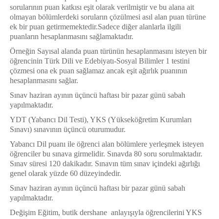
sorularının puan katkısı eşit olarak verilmiştir ve bu alana ait
olmayan bölümlerdeki soruların çözülmesi asıl alan puan türüne
ek bir puan getirmemektedir.
Sadece diğer alanlarla ilgili
puanların hesaplanmasını sağlamaktadır.
Örneğin Sayısal alanda puan türünün hesaplanmasını isteyen bir
öğrencinin Türk Dili ve Edebiyatı-Sosyal Bilimler 1 testini
çözmesi ona ek puan sağlamaz ancak eşit
ağırlık
puanının
hesaplanmasını sağlar.
Sınav haziran ayının
üçüncü
haftası bir pazar günü sabah
yapılmaktadır.
YDT (Yabancı Dil Testi), YKS (Yükseköğretim Kurumları
Sınavı) sınavının üçüncü oturumudur.
Yabancı Dil puanı ile öğrenci alan bölümlere yerleşmek isteyen
öğrenciler bu sınava girmelidir. Sınavda 80 soru sorulmaktadır.
Sınav süresi 120 dakikadır. Sınavın tüm sınav içindeki ağırlığı
genel olarak yüzde 60 düzeyindedir.
Sınav haziran ayının
üçüncü
haftası bir pazar günü sabah
yapılmaktadır.
Değişim Eğitim, butik dershane anlayışıyla öğrencilerini YKS